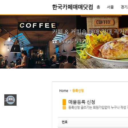
한국카페매매닷컴
홈
서울
경기
Sketchbook5, 스케치북5
Sketchbook5, 스케치북5
시작페이지
즐겨찾기
카페 & 커피숍 매매,임대,직거
☎ 1666-5320
Sketchbook5, 스케치북5
Sketchbook5, 스케치북5
Home
등록신청
그광고
매물등록 신청
등록신청 글쓰기는 회원가입없이 누구나 작성 
번호