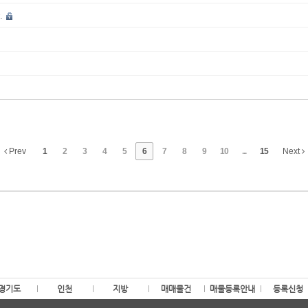
.
Prev
1
2
3
4
5
6
7
8
9
10
...
15
Next
경기도
인천
지방
매매물건
매물등록안내
등록신청