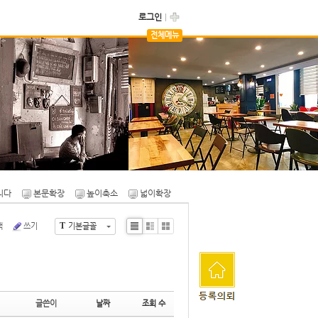
로그인
전체메뉴
자유게시판
카페용품마켓
니다
본문확장
높이축소
넓이확장
T
색
쓰기
기본글꼴
Li
Zi
G
st
n
al
e
le
ry
글쓴이
날짜
조회 수