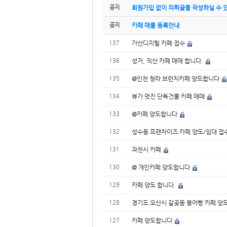
공지
회원가입 없이 의뢰글을 작성하실 수 있
공지
카페 매물 등록안내
137
가산디지털 카페 접수
136
성거, 직산 카페 매매 합니다.
135
@인천 청라 브런치카페 양도합니다
134
뷰가 멋진 단독건물 카페 매매
133
@카페 양도합니다
132
성수동 프랜차이즈 카페 양도/임대 접
131
과천시 카페
130
@ 개인카페 양도합니다
129
카페 양도 합니다.
128
경기도 오산시 갈곶동 붕어빵 카페 양
127
카페 양도합니다