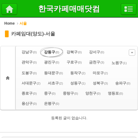
Sketchbook5, 스케치북5
Sketchbook5, 스케치북5
한국카페매매닷컴
Home
서울
카페임대(양도)-서울
강남구
강동구
강북구
강서구
(0)
(0)
(0)
(0)
관악구
광진구
구로구
금천구
(0)
(0)
(0)
(3)
노원구
(1)
도봉구
동대문구
동작구
마포구
(0)
(0)
(2)
(2)
서대문구
서초구
성동구
성북구
송파구
(2)
(2)
(1)
(3)
(0)
종로구
중구
중랑구
양천구
영등포
(0)
(0)
(0)
(0)
(0)
용산구
은평구
(0)
(0)
등록된 글이 없습니다.