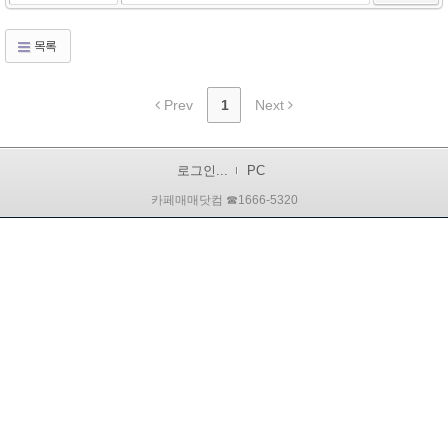
목록
Prev
1
Next
로그인...
PC
카페매매닷컴 ☎1666-5320