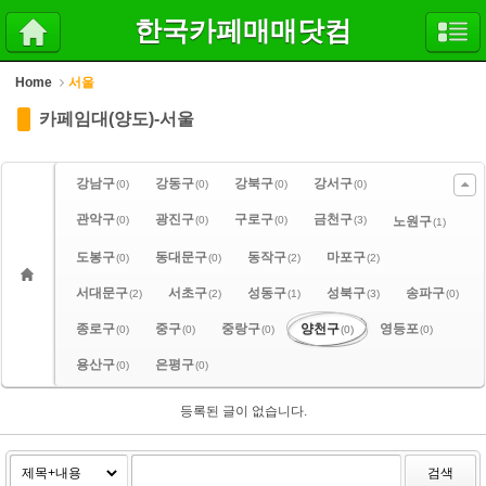
Sketchbook5, 스케치북5
Sketchbook5, 스케치북5
한국카페매매닷컴
Home
서울
카페임대(양도)-서울
강남구
강동구
강북구
강서구
(0)
(0)
(0)
(0)
관악구
광진구
구로구
금천구
(0)
(0)
(0)
(3)
노원구
(1)
도봉구
동대문구
동작구
마포구
(0)
(0)
(2)
(2)
서대문구
서초구
성동구
성북구
송파구
(2)
(2)
(1)
(3)
(0)
종로구
중구
중랑구
양천구
영등포
(0)
(0)
(0)
(0)
(0)
용산구
은평구
(0)
(0)
등록된 글이 없습니다.
검색