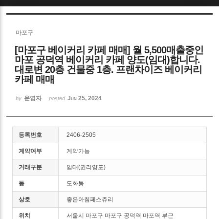
Sketchbook5, 스케치북5
마포구
[마포구 베이커리 카페 매매] 월 5,500매출중인
마포 공덕역 베이커리 카페 양도(임대)합니다.
대로변 20층 건물중 1층. 프랜차이즈 베이커리
카페 매매
Sketchbook5, 스케치북5
운영자
Jun 25, 2024
by
posted
등록번호
2406-2505
계약여부
계약가능
거래구분
임대(권리양도)
동
도화동
상호
좋은아침페스츄리
위치
서울시 마포구 마포구 공덕역 마포역 부근