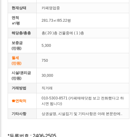
현재상태
카페영업중
면적
281.73㎡/85.22평
㎡/평
해당층/총층
총( 20 )층 건물중에 ( 1 )층
보증금
5,300
(만원)
월세
750
(만원)
시설/권리금
30,000
(만원)
거래방법
직거래
010-5303-8571 (카페매매닷컴 보고 전화했다고 하
☎연락처
시면 됩니다)
기타사항
상권설명, 시설집기 및 기타사항은 아래 본문란에..
*등록번호 : 2406-2505