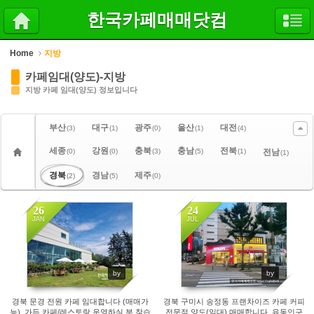
Sketchbook5, 스케치북5
Sketchbook5, 스케치북5
한국카페매매닷컴
Home
지방
카페임대(양도)-지방
지방 카페 임대(양도) 정보입니다
부산
대구
광주
울산
대전
(3)
(1)
(0)
(1)
(4)
세종
강원
충북
충남
전북
(0)
(0)
(3)
(5)
(1)
전남
(1)
경북
경남
제주
(2)
(5)
(0)
26
24
JAN
JUL
2911
1037
by
by
경북 문경 전원 카페 임대합니다 (매매가
경북 구미시 송정동 프랜차이즈 카페 커피
능), 가든 카페/레스토랑 운영하실 분 찾습
전문점 양도(임대) 매매합니다. 유동인구