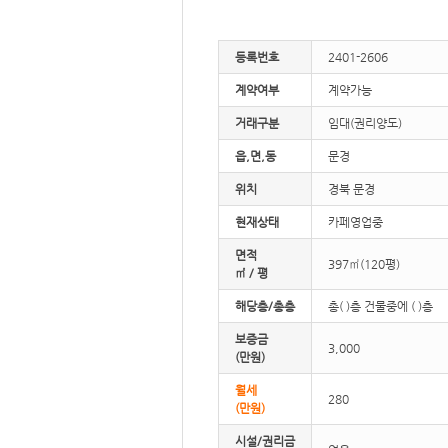
등록번호
2401-2606
계약여부
계약가능
거래구분
임대(권리양도)
읍,면,동
문경
위치
경북 문경
현재상태
카페영업중
면적
397㎡(120평)
㎡ / 평
해당층/총층
총( )층 건물중에 ( )층
보증금
3,000
(만원)
월세
280
(만원)
시설/권리금