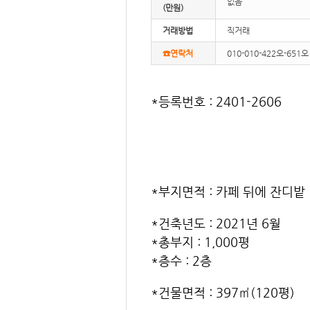
없음
(만원)
거래방법
직거래
☎연락처
010-010-422오-6
*등록번호 : 2401-2606
*부지면적 : 카페 뒤에 잔디밭
*건축년도 : 2021년 6월
*총부지 : 1,000평
*층수 : 2층
*건물면적 : 397㎡(120평)