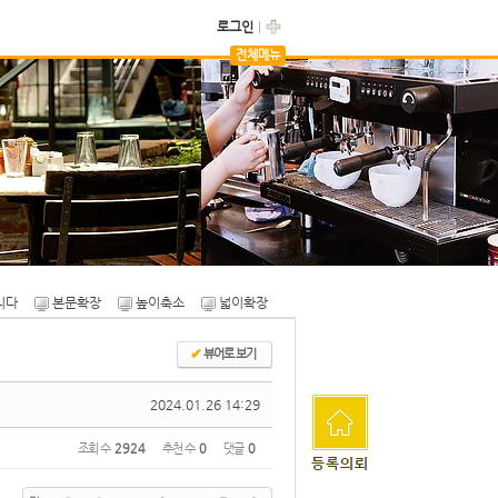
로그인
전체메뉴
자유게시판
카페용품마켓
니다
본문확장
높이축소
넓이확장
✔
뷰어로 보기
2024.01.26 14:29
조회 수
2924
추천 수
0
댓글
0