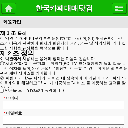
한국카페매매닷컴
회원가입
제 1 조
목적
이 약관은 카페매매닷컴-아이문(이하 "회사"라 함)(이)가 제공하는 서비
스의 이용과 관련하여 회사와 회원과의 권리, 의무 및 책임사항, 기타 필
요한 사항을 규정함을 목적으로 합니다.
정의
제 2 조
이 약관에서 사용하는 용어의 정의는 다음과 같습니다.
①"서비스"라 함은 구현되는 단말기(PC, TV, 휴대형단말기 등의 각종 유
무선 장치를 포함)와 상관없이 "회원"이 이용할 수 있는 아이문 및 아이문
관련 제반 서비스를 의미합니다.
②"회원"이라 함은 회사의 "서비스"에 접속하여 이 약관에 따라 "회사"와
이용계약을 체결하고 "회사"가 제공하는 "서비스"를 이용하는 고객을 말
합니다.
약관을 모두 읽었으며 동의합니다.
③"아이디(ID)"라 함은 "회원"의 식별과 "서비스" 이용을 위하여 "회원"이
정하고 "회사"가 승인하는 "회원"의 이메일 주소를 의미합니다.
*
아이디
④"비밀번호"라 함은 "회원"이 부여 받은 "아이디와 일치되는 "회원"임을
확인하고 비밀보호를 위해 "회원" 자신이 정한 문자 또는 숫자의 조합을
의미합니다.
*
비밀번호
위 항에서 정의되지 않은 이 약관상의 용어의 의미는 일반적인 거래관행
에 의합니다.