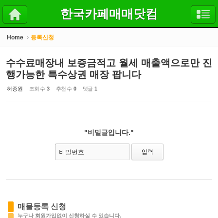
Sketchbook5, 스케치북5
Sketchbook5, 스케치북5
한국카페매매닷컴
Home
등록신청
수수료매장내 보증금적고 월세 매출액으로만 진
행가능한 특수상권 매장 팝니다
허종원
조회 수
3
추천 수
0
댓글
1
"비밀글입니다."
비밀번호
매물등록 신청
누구나 회원가입없이 신청하실 수 있습니다.