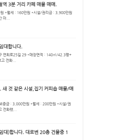
역 3분 거리 카페 매물 매매.
원 *월세 : 160만원 *시설/권리금 : 3,900만원
마...
/임대합니다.
연희로25길 29 *매장면적 : 140㎡/42.3평+
보고 전화...
 새 것 같은 시설,집기 커피숍 매물/매
증금 : 3,000만원 *월세 : 200만원 *시설/권
 전화했...
임대)합니다. 대로변 20층 건물중 1