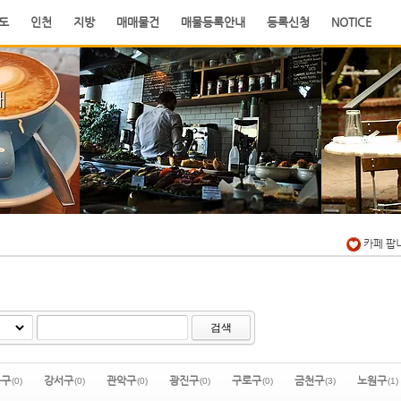
도
인천
지방
매매물건
매물등록안내
등록신청
NOTICE
래
카페 팝
검색
북구
강서구
관악구
광진구
구로구
금천구
노원구
(0)
(0)
(0)
(0)
(0)
(3)
(1)