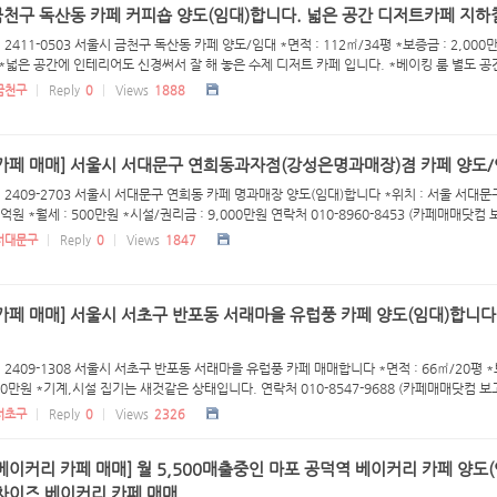
천구 독산동 카페 커피숍 양도(임대)합니다. 넓은 공간 디저트카페 지하철
 2411-0503 서울시 금천구 독산동 카페 양도/임대 *면적 : 112㎡/34평 *보증금 : 2,000만
 *넓은 공간에 인테리어도 신경써서 잘 해 놓은 수제 디저트 카페 입니다. *베이킹 룸 별도 공간 
금천구
Reply
0
Views
1888
 카페 매매] 서울시 서대문구 연희동과자점(강성은명과매장)겸 카페 양도
 2409-2703 서울시 서대문구 연희동 카페 명과매장 양도(임대)합니다 *위치 : 서울 서대문구 
1억원 *월세 : 500만원 *시설/권리금 : 9,000만원 연락처 010-8960-8453 (카페매매닷컴 
서대문구
Reply
0
Views
1847
카페 매매] 서울시 서초구 반포동 서래마을 유럽풍 카페 양도(임대)합니다.
 2409-1308 서울시 서초구 반포동 서래마을 유럽풍 카페 매매합니다 *면적 : 66㎡/20평 *보
600만원 *기계,시설 집기는 새것같은 상태입니다. 연락처 010-8547-9688 (카페매매닷컴 보고
서초구
Reply
0
Views
2326
베이커리 카페 매매] 월 5,500매출중인 마포 공덕역 베이커리 카페 양도(
랜차이즈 베이커리 카페 매매