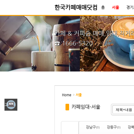
한국카페매매닷컴
홈
서울
경기
Sketchbook5, 스케치북5
Sketchbook5, 스케치북5
시작페이지
즐겨찾기
카페 & 커피숍 매매,임대,직거
☎ 1666-5320
Sketchbook5, 스케치북5
Sketchbook5, 스케치북5
Home
서울
그광고
카페임대-서울
강남구
강동구
강
(0)
(0)