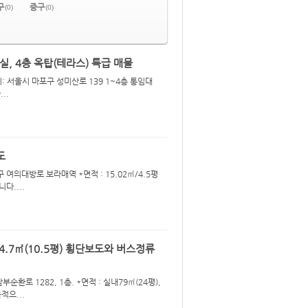
구
중구
st
n
al
(0)
(0)
e
le
ry
, 4층 옥탑(테라스) 특급 매물
치: 서울시 마포구 성미산로 139 1~4층 통임대
..
도
 여의대방로 보라매역 *면적 : 15.02㎡/4.5평
다....
.7㎡(10.5평) 휭단보도와 버스정류
환로 1282, 1층. *면적 : 실내79㎡(24평),
적으...