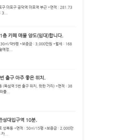
구 마포구 공덕역 마포역 부근 *면적 : 281.73
3...
층 카페 매물 양도(임대)합니다.
0㎡/약9평 *보증금 : 3,000만원 *월세 : 168
술예정...
번 출구 아주 좋은 위치.
(뚝섬역 5번 출구 위치, 핫한 거리) *면적 : 38
와플...
한성대입구역 10분.
북동 *면적 : 50㎡/15평 *보증금 : 2,000만
카...