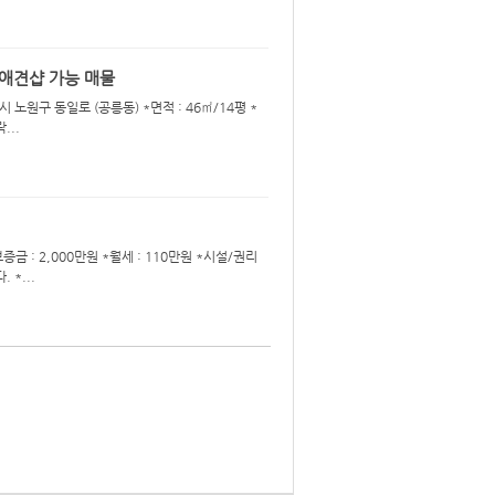
 애견샵 가능 매물
 노원구 동일로 (공릉동) *면적 : 46㎡/14평 *
...
증금 : 2,000만원 *월세 : 110만원 *시설/권리
*...