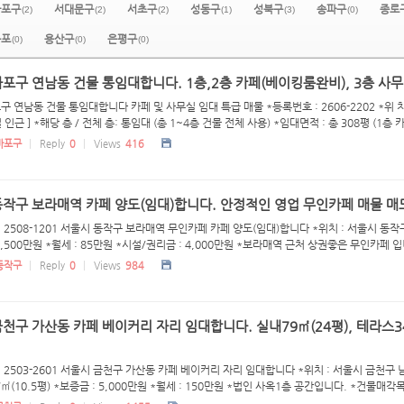
마포구
서대문구
서초구
성동구
성북구
송파구
종로
(2)
(2)
(2)
(1)
(3)
(0)
등포
용산구
은평구
(0)
(0)
(0)
포구 연남동 건물 통임대합니다. 1층,2층 카페(베이킹룸완비), 3층 사무실
구 연남동 건물 통임대합니다 카페 및 사무실 임대 특급 매물 *등록번호 : 2606-2202 *위 
인근 ] *해당 층 / 전체 층: 통임대 (총 1~4층 건물 전체 사용) *임대면적 : 총 308평 (1층 카.
마포구
Reply
0
Views
416
작구 보라매역 카페 양도(임대)합니다. 안정적인 영업 무인카페 매물 매
 2508-1201 서울시 동작구 보라매역 무인카페 카페 양도(임대)합니다 *위치 : 서울시 동작구
1,500만원 *월세 : 85만원 *시설/권리금 : 4,000만원 *보라매역 근처 상권좋은 무인카페 입니
동작구
Reply
0
Views
984
천구 가산동 카페 베이커리 자리 임대합니다. 실내79㎡(24평), 테라스34
 2503-2601 서울시 금천구 가산동 카페 베이커리 자리 임대합니다 *위치 : 서울시 금천구 남부순
㎡(10.5평) *보증금 : 5,000만원 *월세 : 150만원 *법인 사옥1층 공간입니다. *건물매각목