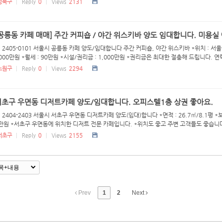
성북구
Reply
0
Views
2131
공릉동 카페 매매] 주간 커피숍 / 야간 위스키바 양도 임대합니다. 미용실
 2405-0101 서울시 공릉동 카페 양도/임대합니다 주간 커피숍, 야간 위스키바 *위치 : 서울시
,000만원 *월세 : 90만원 *시설/권리금 : 1,000만원 *권리금은 최대한 절충해 드립니다. 연락
노원구
Reply
0
Views
2294
서초구 우면동 디저트카페 양도/임대합니다. 오피스텔1층 상권 좋아요.
 2404-2403 서울시 서초구 우면동 디저트카페 양도(임대)합니다 *면적 : 26.7㎡/8.1평 *보
00만원 *서초구 우면동에 위치한 디저트 전문 카페입니다. *위치도 좋고 주변 고객들도 좋습니다. 
서초구
Reply
0
Views
2155
Prev
1
2
Next