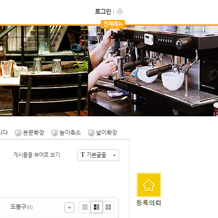
로그인
전체메뉴
자유게시판
카페용품마켓
니다
본문확장
높이축소
넓이확장
T
게시물을 뷰어로 보기
기본글꼴
도봉구
(0)
Li
Zi
G