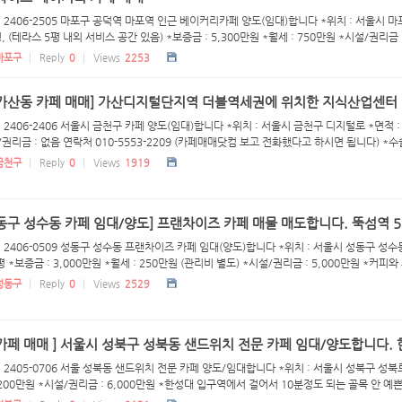
 2406-2505 마포구 공덕역 마포역 인근 베이커리카페 양도(임대)합니다 *위치 : 서울시 마포
평, (테라스 5평 내외 서비스 공간 있음) *보증금 : 5,300만원 *월세 : 750만원 *시설/권리금 : 
마포구
Reply
0
Views
2253
 가산동 카페 매매] 가산디지털단지역 더블역세권에 위치한 지식산업센터 1
 2406-2406 서울시 금천구 카페 양도(임대)합니다 *위치 : 서울시 금천구 디지털로 *면적 : 3
권리금 : 없음 연락처 010-5553-2209 (카페매매닷컴 보고 전화했다고 하시면 됩니다) *수
금천구
Reply
0
Views
1919
동구 성수동 카페 임대/양도] 프랜차이즈 카페 매물 매도합니다. 뚝섬역 5
 2406-0509 성동구 성수동 프랜차이즈 카페 임대(양도)합니다 *위치 : 서울시 성동구 성수동 
평 *보증금 : 3,000만원 *월세 : 250만원 (관리비 별도) *시설/권리금 : 5,000만원 *커피와 
성동구
Reply
0
Views
2529
카페 매매 ] 서울시 성북구 성북동 샌드위치 전문 카페 임대/양도합니다. 
 2405-0706 서울 성북동 샌드위치 전문 카페 양도/임대합니다 *위치 : 서울시 성북구 성북로 성
 200만원 *시설/권리금 : 6,000만원 *한성대 입구역에서 걸어서 10분정도 되는 골목 안 예쁜 