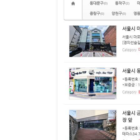
동대문구
동작구
(0)
(2)
중랑구
양천구
영
(0)
(0)
서울시 마
서울시 마포
[경의선숲길 
Category
서울시 동
*등록번호 :
*보증금 : 
Category
서울시 금
장 앞
*등록번호 :
테라스34.7