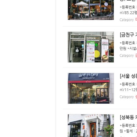
*등록번호 :
㎡/85.22
Category
[금천구
*등록번호 :
만원 *시설/
Category
[서울 성
*등록번호 :
㎡/11~12
Category
[성북동 
*등록번호 :
원 *월세 :