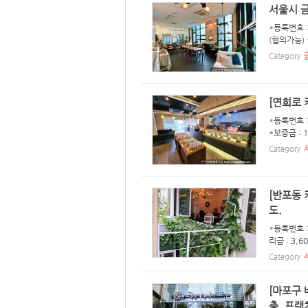
서울시 금
*등록번호 :
(협의가능)
Category
[연희로
*등록번호 :
*보증금 : 
Category
[반포동 
도.
*등록번호 :
리금 : 3,
Category
[마포구 
층. 프