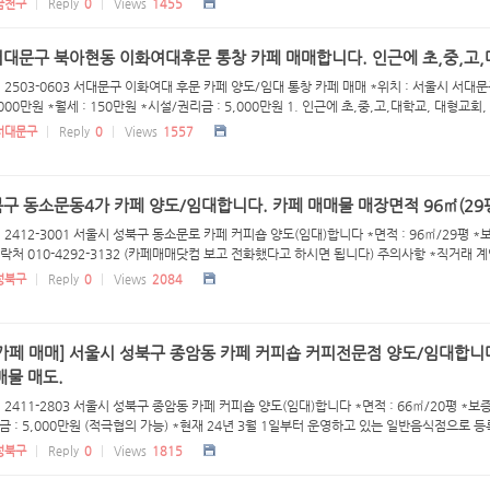
금천구
Reply
0
Views
1455
서대문구 북아현동 이화여대후문 통창 카페 매매합니다. 인근에 초,중,고,
 2503-0603 서대문구 이화여대 후문 카페 양도/임대 통창 카페 매매 *위치 : 서울시 서대문
,000만원 *월세 : 150만원 *시설/권리금 : 5,000만원 1. 인근에 초,중,고,대학교, 대형교회, 
서대문구
Reply
0
Views
1557
구 동소문동4가 카페 양도/임대합니다. 카페 매매물 매장면적 96㎡(29
 2412-3001 서울시 성북구 동소문로 카페 커피숍 양도(임대)합니다 *면적 : 96㎡/29평 *보증
연락처 010-4292-3132 (카페매매닷컴 보고 전화했다고 하시면 됩니다) 주의사항 *직거래 계약
성북구
Reply
0
Views
2084
카페 매매] 서울시 성북구 종암동 카페 커피숍 커피전문점 양도/임대합니다
매물 매도.
 2411-2803 서울시 성북구 종암동 카페 커피숍 양도(임대)합니다 *면적 : 66㎡/20평 *보증금
 : 5,000만원 (적극협의 가능) *현재 24년 3월 1일부터 운영하고 있는 일반음식점으로 등록
성북구
Reply
0
Views
1815