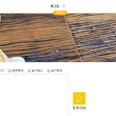
로그인
전체메뉴
자유게시판
카페용품마켓
니다
본문확장
높이축소
넓이확장