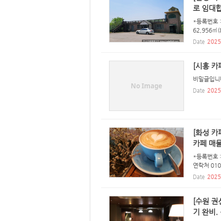
로 임대
*등록번호 :
62,956㎡
Date
2025
[시흥 카
비밀글입니
No Image
Date
2025
[화성 카
카페 매물
*등록번호 :
연락처 010
Date
2025
[수원 권
기 완비.