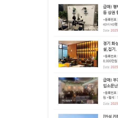
급매! 
등 상권 
*등록번호 
43㎡/43평 
Date
2025
경기 화성
설,집기.
*등록번호 :
8,000만원
Date
2025
급매! 부
입소문난 
*등록번호 :
원 *월세 :
Date
2025
[안성 