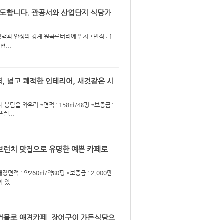
양도합니다. 관공서와 산업단지 식당가
 평택과 안성의 경계 원곡로터리에 위치 *면적 : 1
협...
, 넓고 쾌적한 인테리어, 새것같은 시
봉담읍 와우리 *면적 : 158㎡/48평 *보증금 :
렌...
 브런치 맛집으로 유명한 예쁜 카페로
면적 : 약260㎡/약80평 *보증금 : 2,000만
 있...
독건물로 애견카페, 장어구이 가든식당으