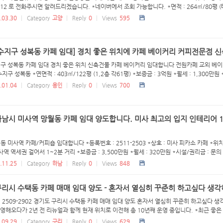
3512 로 전화주시면 알려드리겠습니다. *네이버에서 조회 가능합니다. *면적 : 264㎡/80평 (테
.03.30
Category
고양
Reply
0
Views
595
수지구 성복동 카페 임대] 경치 좋은 위치에 카페 베이커리 커피전문점 신
구 성복동 카페 임대 경치 좋은 위치 신축건물 카페 베이커리 임대합니다 전원카페 교외 베이커리 임
지구 성복동 *연면적 : 403㎡/122평 (1,2층 각61평) *보증금 : 3억원 *월세 : 1,300만원 *
.01.04
Category
용인
Reply
0
Views
700
남시 미사역 망월동 카페 임대 양도합니다. 미사 최고의 입지 인테리어 1억
동 미사역 카페/커피숍 임대합니다 *등록번호 : 2511-2503 *상호 : 미사 피카소 카페 *위
미사역 역세권 걸어서 1~2분 거리 *보증금 : 3,500만원 *월세 : 320만원 *시설/권리금 : 문의 要
.11.25
Category
하남
Reply
0
Views
848
리시 수택동 카페 매매 임대 양도 - 혼자서 열심히 꾸준히 하고싶다 생
: 2509-2902 경기도 구리시 수택동 카페 매매 임대 양도 혼자서 열심히 꾸준히 하고싶다
운영해오다가 2년 전 리뉴얼과 함께 현재 위치로 이전해 총 10년째 운영 중입니다. *최근 좋은 .
.09.29
Category
구리
Reply
0
Views
629