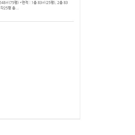
(75평) *면적 : 1층 83㎡(25평), 2층 83
각25평 총...