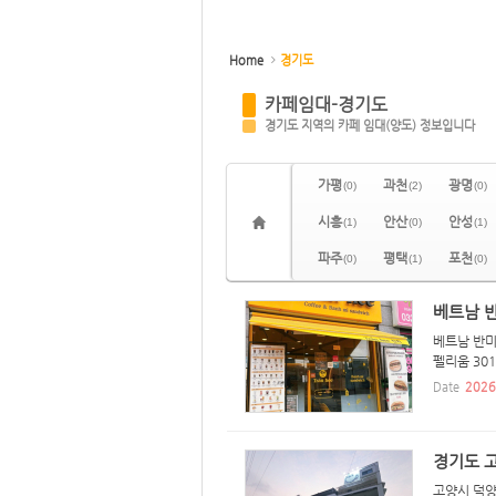
Home
경기도
카페임대-경기도
경기도 지역의 카페 임대(양도) 정보입니다
가평
과천
광명
(0)
(2)
(0)
시흥
안산
안성
(1)
(0)
(1)
파주
평택
포천
(0)
(1)
(0)
베트남 
베트남 반미
펠리움 301
Date
2026
경기도 고
고양시 덕양구