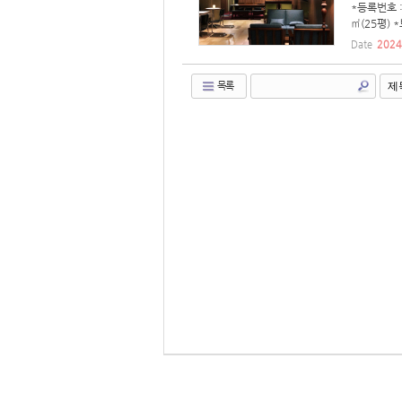
*등록번호 :
㎡(25평) 
Date
2024
목록