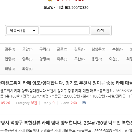
최고입지 매출 보3,500/월320
검색
광주
고양
구리
군포
김포
남양주
부천
(2)
(4)
(1)
(0)
(2)
(1)
(3)
안양
양주
양평
여주
오산
용인
이천
의
(0)
(0)
(0)
(0)
(2)
(1)
(0)
하남
화성
(1)
(4)
반미샌드위치 카페 양도/임대합니다. 경기도 부천시 원미구 중동 카페 매
샌드위치 카페 양도/임대합니다 부천시 원미구 중동 카페 매물 매도 *등록번호 : 2605-2605
동 1층 108호 *면적 : 33㎡/10평 *보증금 : 2,000만원 *월세 : 100만원 *시설/권리금 : 1억
.05.26
Category
부천
Reply
0
Views
260
양시 덕양구 북한산뷰 카페 임대 양도합니다. 264㎡/80평 탁트인 북한
 북한산뷰 카페 양도 임대 전망좋은 카페 매물 매도 *등록번호 : 2603-3003 *위치 : 경기