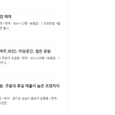
점 매매
면적 : 40㎡/12평 *보증금 : 1,500만원 *월
면 됩니...
주,와인). 마당공간, 옆은 공원
덕양구 오금동 *면적 : 92㎡/28평 *보증금 : 1
 2...
만원. 주말과 휴일 매출이 높은 프랜차이
 *위치 : 경기도 성남시 분당구 삼평동 *면적 :
5천만...