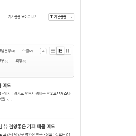
T
게시물을 뷰어로 보기
기본글꼴
성남분당
수원
(3)
(2)
Li
Zi
G
정부
의왕
st
n
al
(0)
(0)
e
le
ry
물 매도
 *위치 : 경기도 부천시 원미구 부흥로339 스타
원 *...
산 뷰 전망좋은 카페 매물 매도
도 고양시 덕양구 북한산 인근 *상호 : 상호는 01