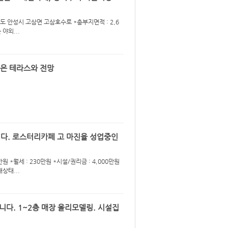
기도 안성시 고삼면 고삼호수로 *총부지면적 : 2,6
 야외...
넓은 테라스와 전망
니다. 로스터리카페 고 마진율 성업중인
만원 *월세 : 230만원 *시설/권리금 : 4,000만원
재상태...
니다. 1~2층 매장 올리모델링. 시설집