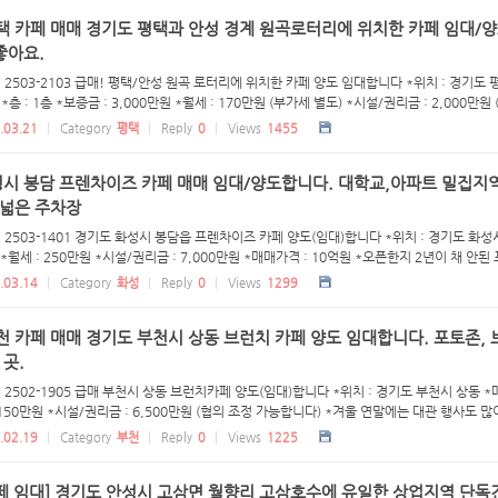
평택 카페 매매 경기도 평택과 안성 경계 원곡로터리에 위치한 카페 임대/
좋아요.
: 2503-2103 급매! 평택/안성 원곡 로터리에 위치한 카페 양도 임대합니다 *위치 : 경기도
*층 : 1층 *보증금 : 3,000만원 *월세 : 170만원 (부가세 별도) *시설/권리금 : 2,000만원 (
.03.21
Category
평택
Reply
0
Views
1455
시 봉담 프렌차이즈 카페 매매 임대/양도합니다. 대학교,아파트 밀집지역
 넓은 주차장
 2503-1401 경기도 화성시 봉담읍 프렌차이즈 카페 양도(임대)합니다 *위치 : 경기도 화성시 
 *월세 : 250만원 *시설/권리금 : 7,000만원 *매매가격 : 10억원 *오픈한지 2년이 채 안된 프
.03.14
Category
화성
Reply
0
Views
1299
천 카페 매매 경기도 부천시 상동 브런치 카페 양도 임대합니다. 포토존,
곳.
 2502-1905 급매 부천시 상동 브런치카페 양도(임대)합니다 *위치 : 경기도 부천시 상동 *매장
 150만원 *시설/권리금 : 6,500만원 (협의 조정 가능합니다) *겨울 연말에는 대관 행사도 많이
.02.19
Category
부천
Reply
0
Views
1225
카페 임대] 경기도 안성시 고삼면 월향리 고삼호수에 유일한 상업지역 단