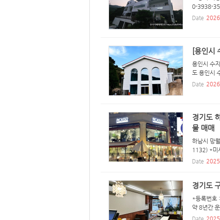
0-3938-
Date
2026
[용인시 
용인시 수지
도 용인시 수
Date
2026
경기도 하
물 매매
하남시 망월
1132) *
Date
2025
경기도 구
*등록번호 
약 8년간 
Date
2025