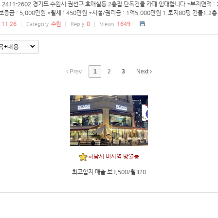
 2411-2602 경기도 수원시 권선구 호매실동 2층집 단독건물 카페 임대합니다 *부지면적 : 248㎡
*보증금 : 5,000만원 *월세 : 450만원 *시설/권리금 : 1억5,000만원 1.토지80평 건물1,2층 
.11.26
Category
수원
Reply
0
Views
1649
Prev
1
2
3
Next
하남시 미사역 망월동
최고입지 매출 보3,500/월320