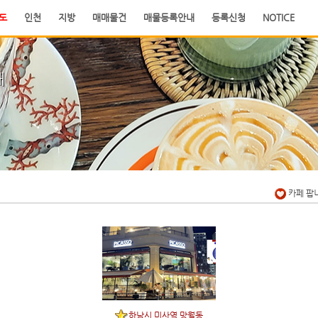
도
인천
지방
매매물건
매물등록안내
등록신청
NOTICE
래
카페 팝
하남시 미사역 망월동