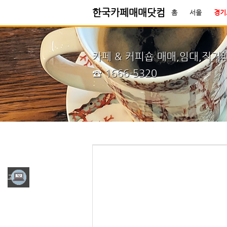
한국카페매매닷컴
홈
서울
경기
Sketchbook5, 스케치북5
Sketchbook5, 스케치북5
시작페이지
즐겨찾기
카페 & 커피숍 매매,임대,직거
☎ 1666-5320
Sketchbook5, 스케치북5
Sketchbook5, 스케치북5
그광고