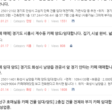
합니다.
 2501-2102 경기도 안성시 고삼지 단독 건물 임대 애견카페, 가든식당 등 추천 *위치 : 경
(805.5평) *건축면적 1층 137.24㎡+56.4㎡ (총 57.7평) 2층 옥상 (사용가능) 그외에 부지는
.01.21
Category
안성
Reply
0
Views
1551
페 매매] 경기도 시흥시 계수동 카페 양도/임대합니다. 집기,시설 완비. 
다.
.01.17
Category
시흥
Reply
0
Views
808
페 임대 양도] 경기도 화성시 남양읍 관공서 앞 경기 안타는 카페 매매합
.
 2501-1401 화성시 남양읍 카페 양도(임대)합니다. *면적 : 109㎡/33평 *보증금 : 2,000
-2429-9004 (카페매매닷컴 보고 전화했다고 하시면 됩니다) 1. 위치 - 화성시 남양읍 2. 현
.01.14
Category
화성
Reply
0
Views
1608
선구 호매실동 카페 건물 임대/양도] 2층집 건물 전체와 부지 카페 임대합
 성업중.