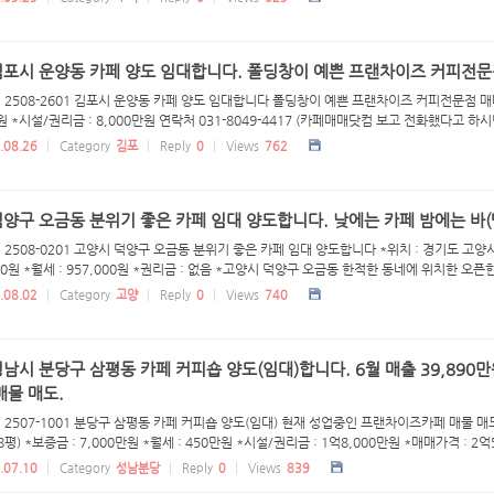
김포시 운양동 카페 양도 임대합니다. 폴딩창이 예쁜 프랜차이즈 커피전문
 2508-2601 김포시 운양동 카페 양도 임대합니다 폴딩창이 예쁜 프랜차이즈 커피전문점 매매 *
만원 *시설/권리금 : 8,000만원 연락처 031-8049-4417 (카페매매닷컴 보고 전화했다고 하시
.08.26
Category
김포
Reply
0
Views
762
양구 오금동 분위기 좋은 카페 임대 양도합니다. 낮에는 카페 밤에는 바(맥
 2508-0201 고양시 덕양구 오금동 분위기 좋은 카페 임대 양도합니다 *위치 : 경기도 고양시 
000원 *월세 : 957,000원 *권리금 : 없음 *고양시 덕양구 오금동 한적한 동네에 위치한 오픈한지
.08.02
Category
고양
Reply
0
Views
740
남시 분당구 삼평동 카페 커피숍 양도(임대)합니다. 6월 매출 39,890
매물 매도.
: 2507-1001 분당구 삼평동 카페 커피숍 양도(임대) 현재 성업중인 프랜차이즈카페 매물 매도
.8평) *보증금 : 7,000만원 *월세 : 450만원 *시설/권리금 : 1억8,000만원 *매매가격 : 2억
.07.10
Category
성남분당
Reply
0
Views
839