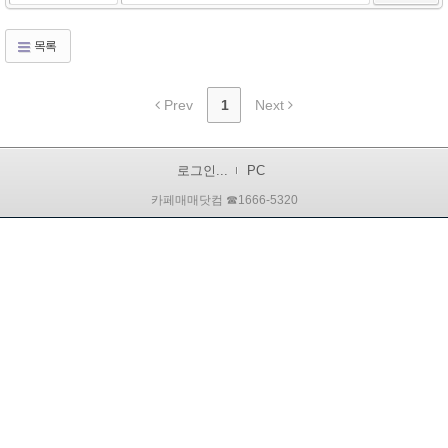
목록
Prev
1
Next
로그인...
PC
카페매매닷컴 ☎1666-5320