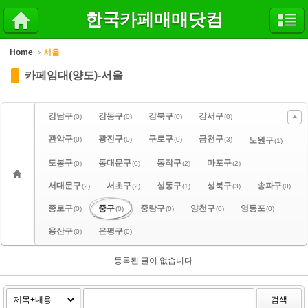
Sketchbook5, 스케치북5
Sketchbook5, 스케치북5
한국카페매매닷컴
Home
서울
카페임대(양도)-서울
강남구
강동구
강북구
강서구
(0)
(0)
(0)
(0)
관악구
광진구
구로구
금천구
(0)
(0)
(0)
(3)
노원구
(1)
도봉구
동대문구
동작구
마포구
(0)
(0)
(2)
(2)
서대문구
서초구
성동구
성북구
송파구
(2)
(2)
(1)
(3)
(0)
종로구
중구
중랑구
양천구
영등포
(0)
(0)
(0)
(0)
(0)
용산구
은평구
(0)
(0)
등록된 글이 없습니다.
검색