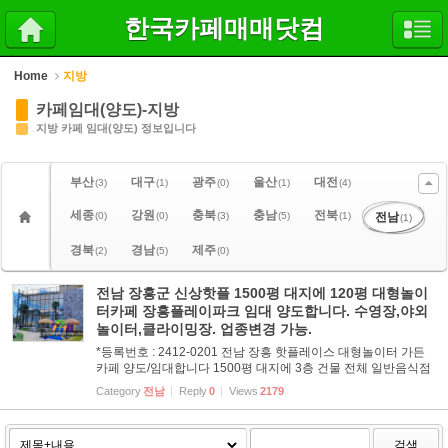
Sketchbook5, 스케치북5
Sketchbook5, 스케치북5
한국카페매매닷컴
Home
지방
카페임대(양도)-지방
지방 카페 임대(양도) 정보입니다
부산
대구
광주
울산
대전
(3)
(1)
(0)
(1)
(4)
세종
강원
충북
충남
전북
(0)
(0)
(3)
(5)
(1)
전남
(1)
경북
경남
제주
(2)
(5)
(0)
전남 장흥군 신상핫플 1500평 대지에 120평 대형놀이
터카페 장흥플레이파크 임대 양도합니다. 수영장,야외
놀이터,클라이밍장. 업종변경 가능.
*등록번호 : 2412-0201 전남 장흥 핫플레이스 대형놀이터 가든
카페 양도/임대합니다 1500평 대지에 3층 건물 전체 일반음식점
식당 운영 가능 *위치 : 전남 장흥군 안양면 남부관광로 573 *건물
Category
전남
Reply
0
Views
2179
연면적 : 396㎡(120평) *보증금 : 5,000만원 *월세 : 300만원 *...
검색