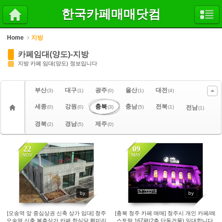
Sketchbook5, 스케치북5
Sketchbook5, 스케치북5
한국카페매매닷컴
Home
지방
카페임대(양도)-지방
지방 카페 임대(양도) 정보입니다
부산
대구
광주
울산
대전
(3)
(1)
(0)
(1)
(4)
세종
강원
충북
충남
전북
(0)
(0)
(3)
(5)
(1)
전남
(1)
경북
경남
제주
(2)
(5)
(0)
22
09
NOV
MAY
3626
2916
by
by
[오송역 앞 중심상권 신축 상가 임대] 청주
[충북 청주 카페 매매] 청주시 개인 카페/레
오송역 신축 복층상가 카페,한식당,훼미리
스토랑 167평(2층 단독건물) 임대합니다.